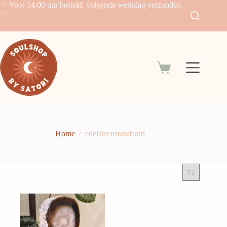
Skip
♡ Voor 14.00 uur besteld, volgende werkdag verzonden
to
♡
content
Shopping
cart
Home
/
edelsteenstandaard