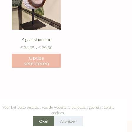
Agaat standaard
Prijsklasse:
€
24,95
-
€
29,50
€ 24,95
Dit
Opties
tot
product
selecteren
€ 29,50
heeft
meerdere
variaties.
Deze
optie
kan
gekozen
worden
Voor het beste resultaat van de website te behouden gebruikt de site
op
cookies.
de
productpagina
Oké!
Afwijzen
© Soulshop by Satori - 2026 |
Algemene voorwaarden
|
Privacy
|
Verzendbeleid