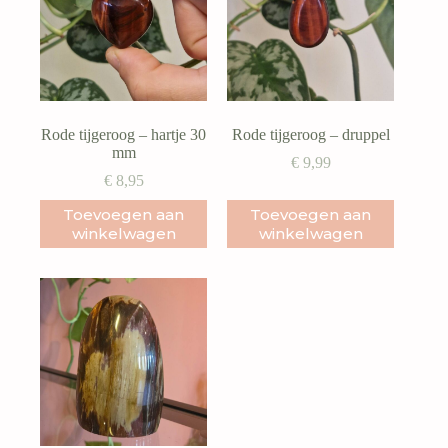
Rode tijgeroog – hartje 30
Rode tijgeroog – druppel
mm
€
9,99
€
8,95
Toevoegen aan
Toevoegen aan
winkelwagen
winkelwagen