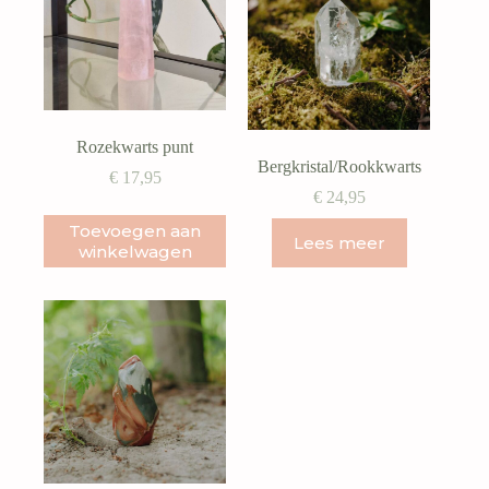
Rozekwarts punt
Bergkristal/Rookkwarts
€
17,95
€
24,95
Toevoegen aan
Lees meer
winkelwagen