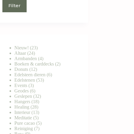
Filter
23
Nieuw!
23
24
producten
Altaar
24
producten
4
Armbanden
4
producten
2
Boeken & carddecks
2
12
producten
Donuts
12
producten
6
Edelsteen dieren
6
53
producten
Edelstenen
53
3
producten
Events
3
producten
6
Geodes
6
producten
32
Geslepen
32
18
producten
Hangers
18
28
producten
Healing
28
producten
13
Interieur
13
5
producten
Meditatie
5
producten
5
Pure cacao
5
7
producten
Reiniging
7
9
producten
Ruw
9