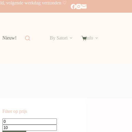
eld, volgende werkdag verzonden ♡
Nieuw!
By Satori
Info
Shopping
cart
Filter op prijs
Min.
Max.
prijs
prijs