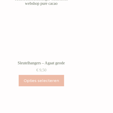
Sleutelhangers – Agaat geode
€
9,50
Dit
Opties selecteren
product
heeft
meerdere
variaties.
Deze
optie
kan