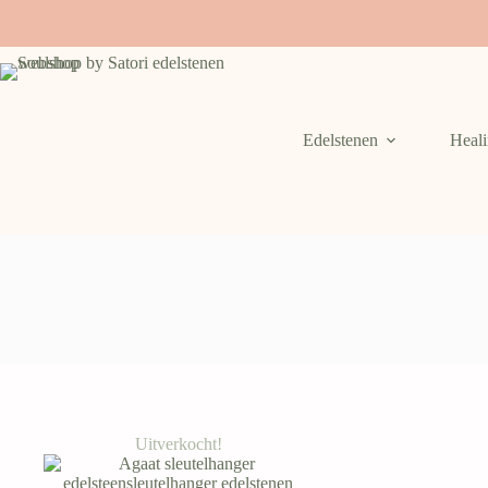
Skip
to
content
Edelstenen
Heal
Uitverkocht!