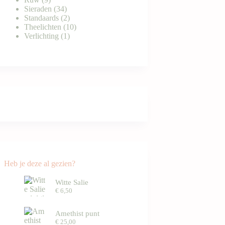
producten
34
Sieraden
34
producten
2
Standaards
2
producten
10
Theelichten
10
1
producten
Verlichting
1
product
Heb je deze al gezien?
Witte Salie
€
6,50
Amethist punt
€
25,00