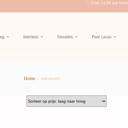
♡ Voor 14.00 uur best
ing
Interieur
Sieraden
Pure cacao
Home
/
autosleutel