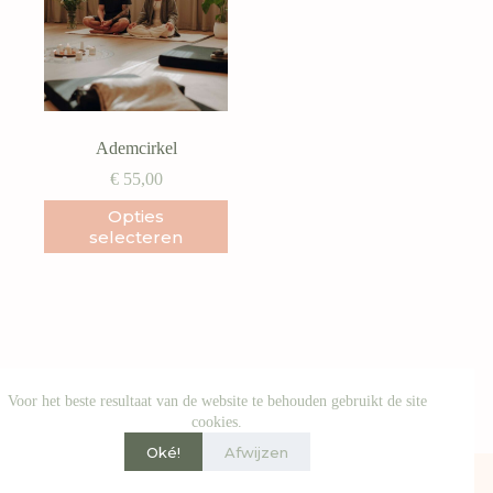
Ademcirkel
€
55,00
Dit
Opties
product
selecteren
heeft
meerdere
variaties.
Deze
optie
kan
gekozen
worden
Voor het beste resultaat van de website te behouden gebruikt de site
op
cookies.
de
productpagina
Oké!
Afwijzen
© Soulshop by Satori - 2026 |
Algemene voorwaarden
|
Privacy
|
Verzendbeleid