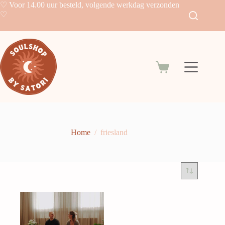
Skip
♡ Voor 14.00 uur besteld, volgende werkdag verzonden
to
♡
content
Shopping
cart
Home
/
friesland