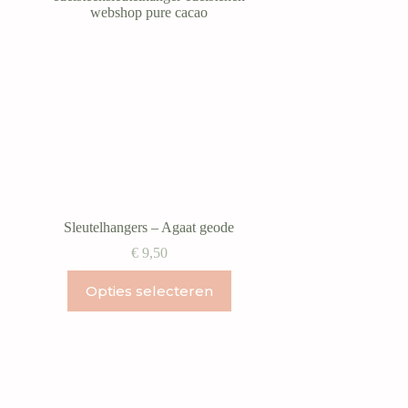
Sleutelhangers – Agaat geode
€
9,50
Dit
Opties selecteren
product
heeft
meerdere
variaties.
Deze
optie
kan