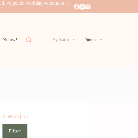
eld, volgende werkdag verzonden ♡
Nieuw!
By Satori
Info
Shopping
cart
Filter op prijs
Min.
Max.
Filter
prijs
prijs