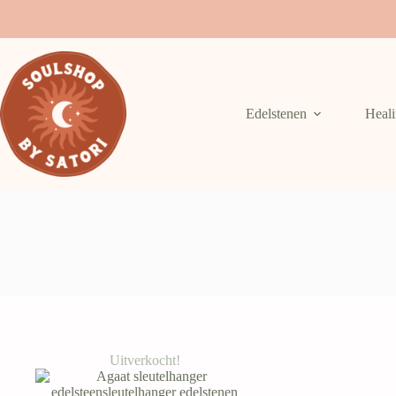
Skip
to
content
Edelstenen
Heal
Uitverkocht!