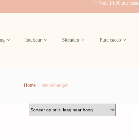
♡ Voor 14.00 uur best
ing
Interieur
Sieraden
Pure cacao
Home
/
sleutelhanger