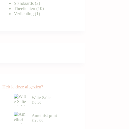
producten
2
Standaards
2
producten
10
Theelichten
10
1
producten
Verlichting
1
product
Heb je deze al gezien?
Witte Salie
€
6,50
Amethist punt
€
25,00