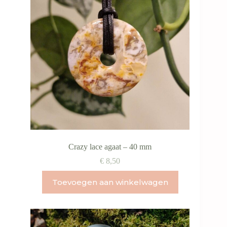
kan
gekozen
worden
op
de
productpagina
Crazy lace agaat – 40 mm
€
8,50
Toevoegen aan winkelwagen