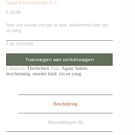
Agaat theelichthouder nr 3
€
29,00
Voor een warme energie in huis, stimulerend voor yin
en yang.
1 op voorraad
Toevoegen aan winkelwagen
Categorie:
Theelichten
Tags:
Agaat
,
balans
,
bescherming
,
moeder kind
,
yin en yang
Beschrijving
Beoordelingen (0)