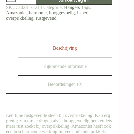
winkelwagen
druppel
SKU:
2023171213
Categorie:
Hangers
Tags:
aantal
Amazoniet
,
harmonie
,
hooggevoelig
,
hsper
,
overprikkeling
,
rustgevend
Beschrijving
Bijkomende informatie
Beoordelingen (0)
Een fijne rustgevende steen bij overprikkeling. Kan erg
prettig zijn om te dragen als je hooggevoelig bent en iets
meer rust zoekt bij overprikkeling. Amazoniet heeft ook
een beschermende werking bij verschillende prikkels