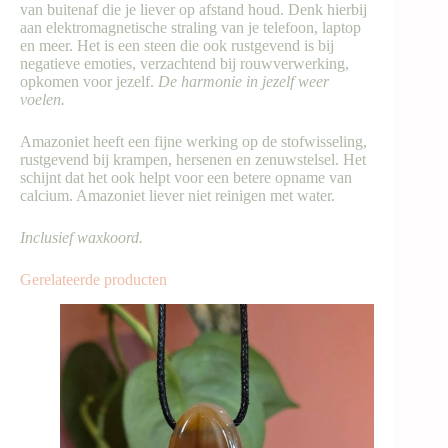
van buitenaf die je liever op afstand houd. Denk hierbij
aan elektromagnetische straling van je telefoon, laptop
en meer. Het is een steen die ook rustgevend is bij
negatieve emoties, verzachtend bij rouwverwerking,
opkomen voor jezelf.
De harmonie in jezelf weer
voelen.
Amazoniet heeft een fijne werking op de stofwisseling,
rustgevend bij krampen, hersenen en zenuwstelsel. Het
schijnt dat het ook helpt voor een betere opname van
calcium. Amazoniet liever niet reinigen met water.
Inclusief waxkoord.
Gerelateerde producten