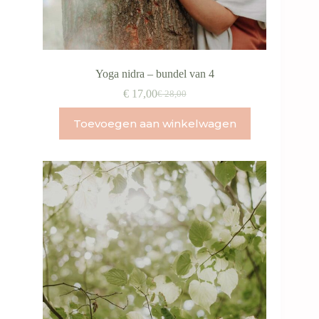
Yoga nidra – bundel van 4
€
17,00
€
28,00
Oorspronkelijke
Huidige
prijs
prijs
Toevoegen aan winkelwagen
was:
is:
€ 28,00.
€ 17,00.