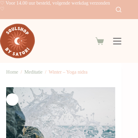
Skip
♡ Voor 14.00 uur besteld, volgende werkdag verzonden
to
♡
content
Shopping
cart
Home
/
Meditatie
/
Winter – Yoga nidra