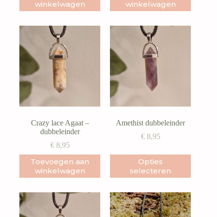
winkelwagen
winkelwagen
Crazy lace Agaat –
Amethist dubbeleinder
dubbeleinder
€
8,95
€
8,95
Dit
Toevoegen aan
Opties
product
winkelwagen
selecteren
heeft
meerdere
variaties.
Deze
optie