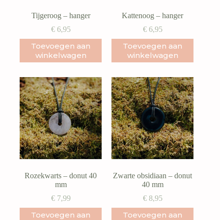
Tijgeroog – hanger
Kattenoog – hanger
€
6,95
€
6,95
Toevoegen aan
Toevoegen aan
winkelwagen
winkelwagen
Rozekwarts – donut 40
Zwarte obsidiaan – donut
mm
40 mm
€
7,99
€
8,95
Toevoegen aan
Toevoegen aan