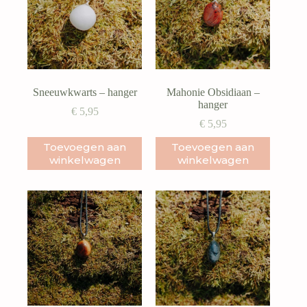
Sneeuwkwarts – hanger
Mahonie Obsidiaan –
hanger
€
5,95
€
5,95
Toevoegen aan
Toevoegen aan
winkelwagen
winkelwagen