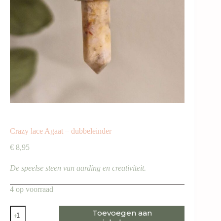
Crazy lace Agaat – dubbeleinder
€
8,95
De speelse steen van aarding en creativiteit.
4 op voorraad
Crazy
Toevoegen aan
lace