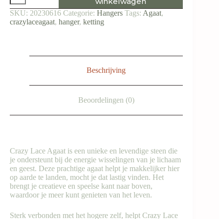
winkelwagen
Agaat
SKU:
20230616
Categorie:
Hangers
Tags:
Agaat
,
-
dubbeleinder
crazylaceagaat
,
hanger
,
ketting
aantal
Beschrijving
Beoordelingen (0)
Crazy Lace Agaat is een unieke en levendige steen die
je ondersteunt bij de energie wisselingen van je lichaam
en geest. Deze prachtige agaat helpt je makkelijker hier
op aarde te landen, mocht je dat lastig vinden. Het
brengt je creatieve en speelse kant naar boven,
waardoor je meer kunt genieten van het leven.
Sterk verbonden met het hogere zelf, helpt Crazy Lace