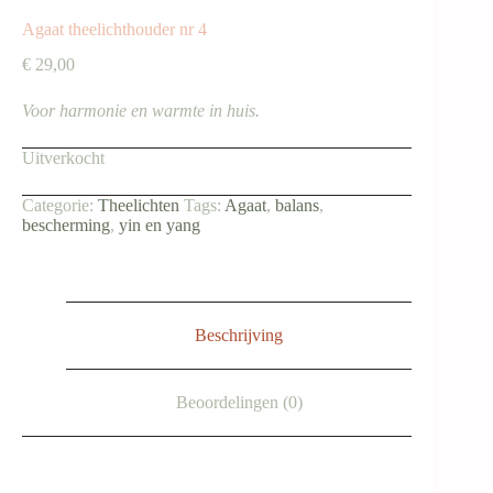
Agaat theelichthouder nr 4
€
29,00
Voor harmonie en warmte in huis.
Uitverkocht
Categorie:
Theelichten
Tags:
Agaat
,
balans
,
bescherming
,
yin en yang
Beschrijving
Beoordelingen (0)