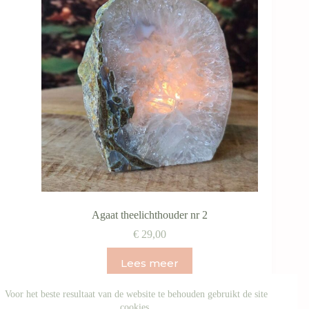
kan
gekozen
worden
op
de
productpagina
Agaat theelichthouder nr 2
€
29,00
Lees meer
Voor het beste resultaat van de website te behouden gebruikt de site
cookies.